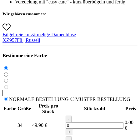
Veredelung mit "easy care" - kurz überbügeln und fertig
Wir gehören zusammen:
Bügelfreie kurzärmelige Damenbluse
X
Z957F
8 |
Russell
Bestimme eine Farbe
NORMALE BESTELLUNG
MUSTER BESTELLUNG
Preis pro
Farbe
Größe
Stückzahl
Preis
Stück
-
0.00
34
49.90
€
€
+
-