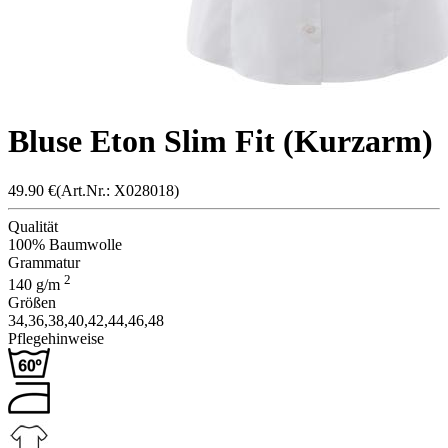
Bluse Eton Slim Fit (Kurzarm)
49.90
€
(Art.Nr.: X
02801
8)
Qualität
100% Baumwolle
Grammatur
2
140
g/m
Größen
34,
36,
38,
40,
42,
44,
46,
48
Pflegehinweise