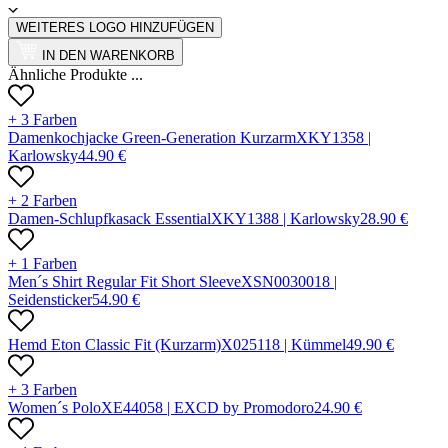
WEITERES LOGO HINZUFÜGEN
IN DEN WARENKORB
Ähnliche Produkte ...
+ 3 Farben
Damenkochjacke Green-Generation Kurzarm
X
KY135
8 |
Karlowsky
44.90
€
+ 2 Farben
Damen-Schlupfkasack Essential
X
KY138
8 |
Karlowsky
28.90
€
+ 1 Farben
Men´s Shirt Regular Fit Short Sleeve
X
SN003001
8 |
Seidensticker
54.90
€
Hemd Eton Classic Fit (Kurzarm)
X
02511
8 |
Kümmel
49.90
€
+ 3 Farben
Women´s Polo
X
E4405
8 |
EXCD by Promodoro
24.90
€