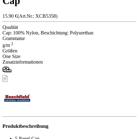
Cap
15.90
€
(Art.Nr.: X
CB535
8)
Qualität
Cap: 100% Nylon, Beschichtung: Polyurethan
Grammatur
2
g/m
Größen
One Size
Zusatzinformationen
Produktbeschreibung
5-Panel-Cap