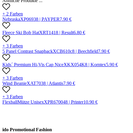
Ähnliche Produkte ...
+ 2 Farben
Nebraska
X
P0693
8 |
PAYPER
7.90
€
Fleece Ski Bob Hat
X
RT141
8 |
Result
6.80
€
+ 3 Farben
5 Panel Contrast Snapback
X
CB610c
8 |
Beechfield
7.90
€
Kids´ Premium Hi-Vis Cap Nice
X
KX054K
8 |
Korntex
5.90
€
+ 3 Farben
Wind Beanie
X
AT703
8 |
Atlantis
7.90
€
+ 3 Farben
FlexballMütze Unisex
X
PR67004
8 |
Printer
10.90
€
ido Promotional Fashion