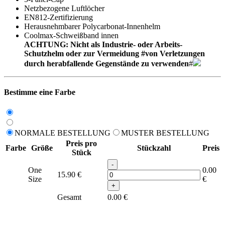
Netzbezogene Luftlöcher
EN812-Zertifizierung
Herausnehmbarer Polycarbonat-Innenhelm
Coolmax-Schweißband innen
ACHTUNG: Nicht als Industrie- oder Arbeits-
Schutzhelm oder zur Vermeidung #von Verletzungen
durch herabfallende Gegenstände zu verwenden
#
Bestimme eine Farbe
NORMALE BESTELLUNG
MUSTER BESTELLUNG
Preis pro
Farbe
Größe
Stückzahl
Preis
Stück
-
One
0.00
15.90
€
Size
€
+
Gesamt
0.00
€