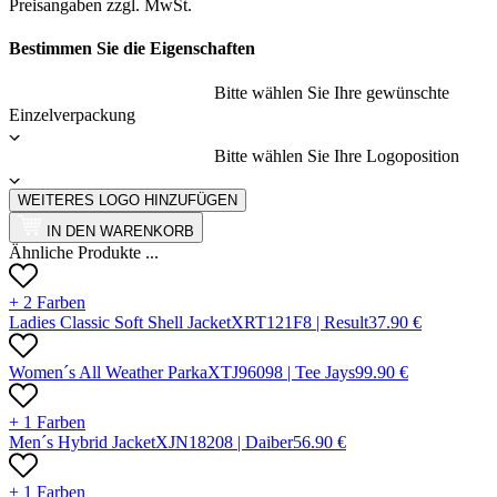
Preisangaben zzgl. MwSt.
Bestimmen Sie die Eigenschaften
Bitte wählen Sie Ihre gewünschte
Einzelverpackung
Bitte wählen Sie Ihre Logoposition
WEITERES LOGO HINZUFÜGEN
IN DEN WARENKORB
Ähnliche Produkte ...
+ 2 Farben
Ladies Classic Soft Shell Jacket
X
RT121F
8 |
Result
37.90
€
Women´s All Weather Parka
X
TJ9609
8 |
Tee Jays
99.90
€
+ 1 Farben
Men´s Hybrid Jacket
X
JN1820
8 |
Daiber
56.90
€
+ 1 Farben