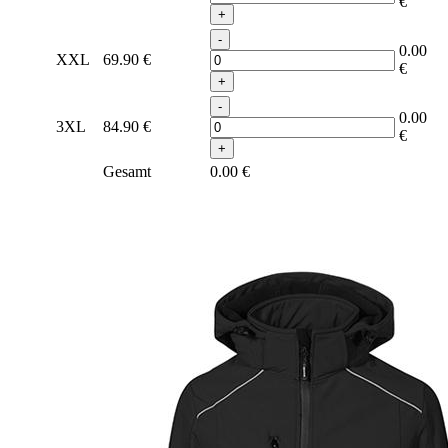
€
+
-
0.00
XXL
69.90
€
€
+
-
0.00
3XL
84.90
€
€
+
Gesamt
0.00
€