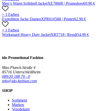
Men´s Warm Softshell Jacket
X
E7860
8 |
Promodoro
69.90
€
+ 3 Farben
Expedition Jacke Damen
X
PR61058
8 |
Printer
62.90
€
+ 1 Farben
Workguard Heavy Duty Jacket
X
RT71
8 |
Result
54.90
€
ido Promotional Fashion
Max-Planck-Straße 4
85716 Unterschleißheim
089/20 188 79 - 0
info@ido-fashion.com
SHOP
Sortiment
Marken
Veredelung