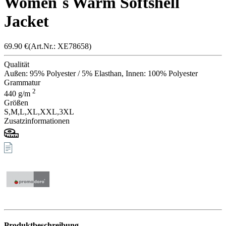
Women´s Warm Softshell
Jacket
69.90
€
(Art.Nr.: X
E7865
8)
Qualität
Außen: 95% Polyester / 5% Elasthan, Innen: 100% Polyester
Grammatur
2
440
g/m
Größen
S,
M,
L,
XL,
XXL,
3XL
Zusatzinformationen
Produktbeschreibung