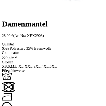
Damenmantel
28.90
€
(Art.Nr.: X
EX290
8)
Qualität
65% Polyester / 35% Baumwolle
Grammatur
2
220
g/m
Größen
XS,
S,
M,
L,
XL,
XXL,
3XL,
4XL,
5XL
Pflegehinweise