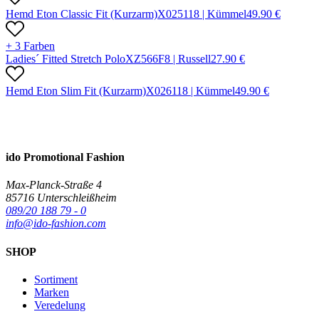
Hemd Eton Classic Fit (Kurzarm)
X
02511
8 |
Kümmel
49.90
€
+ 3 Farben
Ladies´ Fitted Stretch Polo
X
Z566F
8 |
Russell
27.90
€
Hemd Eton Slim Fit (Kurzarm)
X
02611
8 |
Kümmel
49.90
€
ido Promotional Fashion
Max-Planck-Straße 4
85716 Unterschleißheim
089/20 188 79 - 0
info@ido-fashion.com
SHOP
Sortiment
Marken
Veredelung