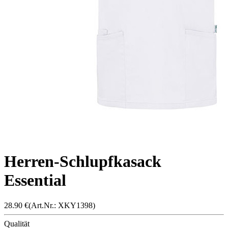
Herren-Schlupfkasack
Essential
28.90
€
(Art.Nr.: X
KY139
8)
Qualität