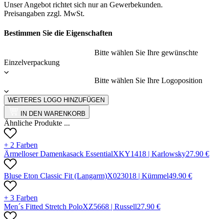
Unser Angebot richtet sich nur an Gewerbekunden.
Preisangaben zzgl. MwSt.
Bestimmen Sie die Eigenschaften
Bitte wählen Sie Ihre gewünschte
Einzelverpackung
Bitte wählen Sie Ihre Logoposition
WEITERES LOGO HINZUFÜGEN
IN DEN WARENKORB
Ähnliche Produkte ...
+ 2 Farben
Ärmelloser Damenkasack Essential
X
KY141
8 |
Karlowsky
27.90
€
Bluse Eton Classic Fit (Langarm)
X
02301
8 |
Kümmel
49.90
€
+ 3 Farben
Men´s Fitted Stretch Polo
X
Z566
8 |
Russell
27.90
€