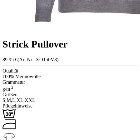
Strick Pullover
89.95
€
(Art.Nr.: X
O150V
8)
Qualität
100% Merinowolle
Grammatur
2
g/m
Größen
S,
M,
L,
XL,
XXL
Pflegehinweise