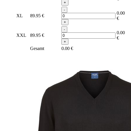
+
-
0.00
XL
89.95
€
€
+
-
0.00
XXL
89.95
€
€
+
Gesamt
0.00
€