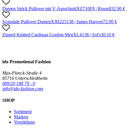
Damen Strick Pullover mit V-Ausschnitt
X
Z710F
8 |
Russell
32.90
€
Scarsdale Pullover Damen
X
JH22513
8 |
James Harvest
72.90
€
Zipped Knitted Cardigan Gordon Men
X
L413
8 |
Sol's
30.10
€
ido Promotional Fashion
Max-Planck-Straße 4
85716 Unterschleißheim
089/20 188 79 - 0
info@ido-fashion.com
SHOP
Sortiment
Marken
Veredelung