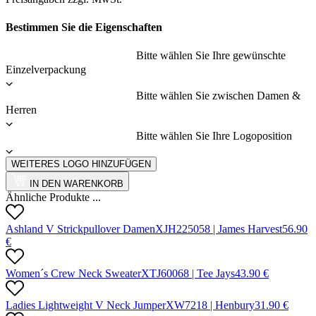
Bestimmen Sie die Eigenschaften
Bitte wählen Sie Ihre gewünschte
Einzelverpackung
Bitte wählen Sie zwischen Damen &
Herren
Bitte wählen Sie Ihre Logoposition
WEITERES LOGO HINZUFÜGEN
IN DEN WARENKORB
Ähnliche Produkte ...
Ashland V Strickpullover Damen
X
JH22505
8 |
James Harvest
56.90
€
Women´s Crew Neck Sweater
X
TJ6006
8 |
Tee Jays
43.90
€
Ladies Lightweight V Neck Jumper
X
W721
8 |
Henbury
31.90
€