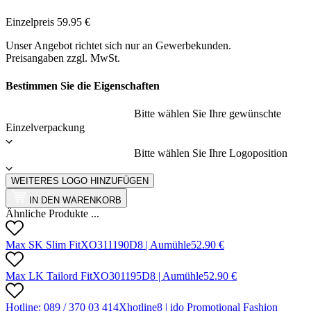
Einzelpreis
59.95
€
Unser Angebot richtet sich nur an Gewerbekunden.
Preisangaben zzgl. MwSt.
Bestimmen Sie die Eigenschaften
Bitte wählen Sie Ihre gewünschte
Einzelverpackung
Bitte wählen Sie Ihre Logoposition
WEITERES LOGO HINZUFÜGEN
IN DEN WARENKORB
Ähnliche Produkte ...
Max SK Slim Fit
X
O311190D
8 |
Aumühle
52.90
€
Max LK Tailord Fit
X
O301195D
8 |
Aumühle
52.90
€
Hotline: 089 / 370 03 414
X
hotline
8 |
ido Promotional Fashion