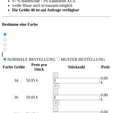
97 % Baumwolle / 3% Elastolefin XLA
weiße Bluse auch in kurzarm möglich
Die Größe 46 ist auf Anfrage verfügbar
Bestimme eine Farbe
NORMALE BESTELLUNG
MUSTER BESTELLUNG
Preis pro
Farbe
Größe
Stückzahl
Preis
Stück
-
0.00
34
59.95
€
€
+
-
0.00
36
59.95
€
€
+
-
0.00