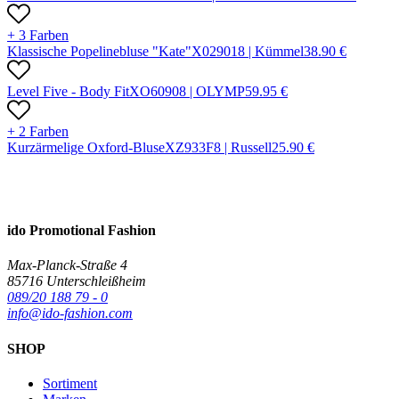
+ 3 Farben
Klassische Popelinebluse "Kate"
X
02901
8 |
Kümmel
38.90
€
Level Five - Body Fit
X
O6090
8 |
OLYMP
59.95
€
+ 2 Farben
Kurzärmelige Oxford-Bluse
X
Z933F
8 |
Russell
25.90
€
ido Promotional Fashion
Max-Planck-Straße 4
85716 Unterschleißheim
089/20 188 79 - 0
info@ido-fashion.com
SHOP
Sortiment