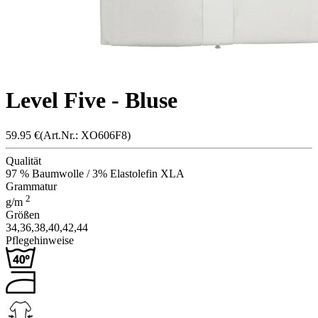
Level Five - Bluse
59.95
€
(Art.Nr.: X
O606F
8)
Qualität
97 % Baumwolle / 3% Elastolefin XLA
Grammatur
2
g/m
Größen
34,
36,
38,
40,
42,
44
Pflegehinweise