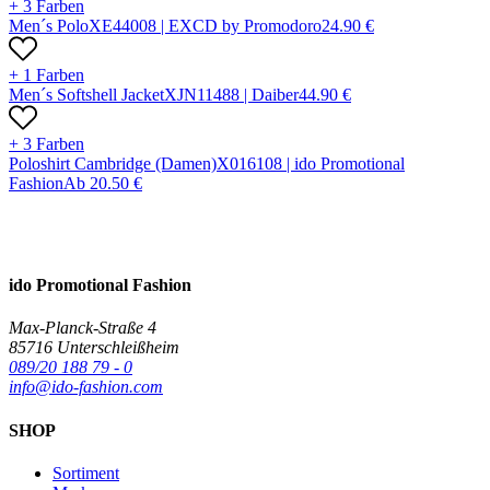
+ 3 Farben
Men´s Polo
X
E4400
8 |
EXCD by Promodoro
24.90
€
+ 1 Farben
Men´s Softshell Jacket
X
JN1148
8 |
Daiber
44.90
€
+ 3 Farben
Poloshirt Cambridge (Damen)
X
01610
8 |
ido Promotional
Fashion
Ab
20.50
€
ido Promotional Fashion
Max-Planck-Straße 4
85716 Unterschleißheim
089/20 188 79 - 0
info@ido-fashion.com
SHOP
Sortiment