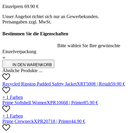
Einzelpreis
69.90
€
Unser Angebot richtet sich nur an Gewerbekunden.
Preisangaben zzgl. MwSt.
Bestimmen Sie die Eigenschaften
Bitte wählen Sie Ihre gewünschte
Einzelverpackung
IN DEN WARENKORB
Ähnliche Produkte ...
Recycled Ripstop Padded Safety Jacket
X
RT500
8 |
Result
59.90
€
+ 1 Farben
Prime Softshell Women
X
PR1066
8 |
Printer
85.90
€
+ 1 Farben
Prime Crewneck
X
PR2071
8 |
Printer
44.90
€