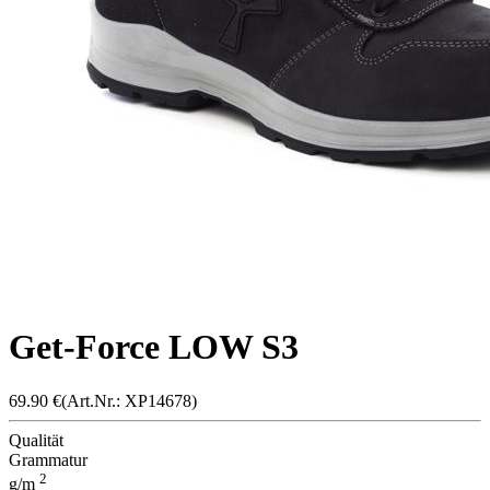
Get-Force LOW S3
69.90
€
(Art.Nr.: X
P1467
8)
Qualität
Grammatur
2
g/m