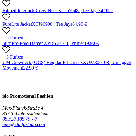
Ribbed Interlock Crew Neck
X
TJ5504
8 |
Tee Jays
34.90
€
PureLite Jacket
X
TJ9690
8 |
Tee Jays
64.90
€
+ 3 Farben
Surf Pro Polo Damen
X
PR65014
8 |
Printer
19.90
€
+ 3 Farben
UM Crewneck (OCS) Regular Fit Unisex
X
UM30010
8 |
Untagged
Movement
22.90
€
ido Promotional Fashion
Max-Planck-Straße 4
85716 Unterschleißheim
089/20 188 79 - 0
info@ido-fashion.com