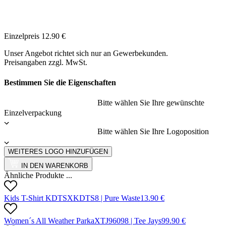
Einzelpreis
12.90
€
Unser Angebot richtet sich nur an Gewerbekunden.
Preisangaben zzgl. MwSt.
Bestimmen Sie die Eigenschaften
Bitte wählen Sie Ihre gewünschte
Einzelverpackung
Bitte wählen Sie Ihre Logoposition
WEITERES LOGO HINZUFÜGEN
IN DEN WARENKORB
Ähnliche Produkte ...
Kids T-Shirt KDTS
X
KDTS
8 |
Pure Waste
13.90
€
Women´s All Weather Parka
X
TJ9609
8 |
Tee Jays
99.90
€