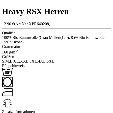
Heavy RSX Herren
12.90
€
(Art.Nr.: X
PR64020
8)
Qualität
100% Bio Baumwolle (Grau Meliert(120): 85% Bio Baumwolle,
15% viskose)
Grammatur
2
160
g/m
Größen
S,
M,
L,
XL,
XXL,
3XL,
4XL,
5XL
Pflegehinweise
Zusatzinformationen