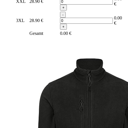
XXL
28.90
€
€
+
-
0.00
3XL
28.90
€
€
+
Gesamt
0.00
€