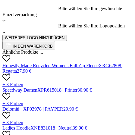
Bitte wählen Sie Ihre gewünschte
Einzelverpackung
Bitte wählen Sie Ihre Logoposition
WEITERES LOGO HINZUFÜGEN
IN DEN WARENKORB
Ähnliche Produkte ...
Honestly Made Recycled Womens Full Zip Fleece
X
RG6280
8 |
Regatta
27.90
€
+ 3 Farben
Speedway Damen
X
PR61501
8 |
Printer
30.90
€
+ 3 Farben
Dolomiti +
X
P0397
8 |
PAYPER
29.90
€
+ 3 Farben
Ladies Hoodie
X
NE83101
8 |
Neutral
39.90
€