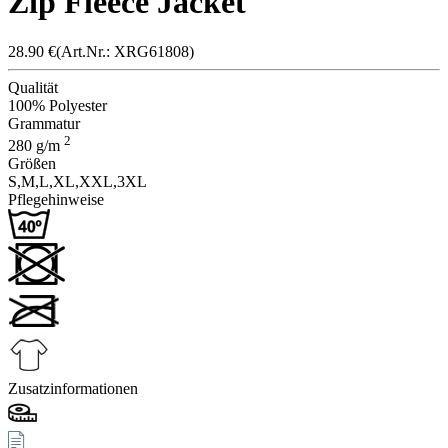
Zip Fleece Jacket
28.90
€
(Art.Nr.: X
RG6180
8)
Qualität
100% Polyester
Grammatur
2
280
g/m
Größen
S,
M,
L,
XL,
XXL,
3XL
Pflegehinweise
Zusatzinformationen