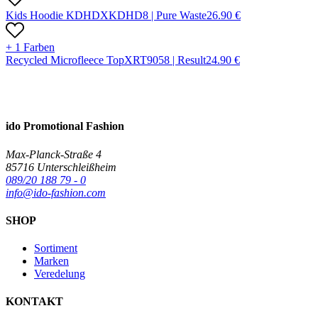
Kids Hoodie KDHD
X
KDHD
8 |
Pure Waste
26.90
€
+ 1 Farben
Recycled Microfleece Top
X
RT905
8 |
Result
24.90
€
ido Promotional Fashion
Max-Planck-Straße 4
85716 Unterschleißheim
089/20 188 79 - 0
info@ido-fashion.com
SHOP
Sortiment
Marken
Veredelung
KONTAKT