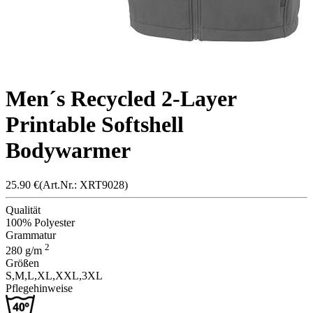
Men´s Recycled 2-Layer
Printable Softshell
Bodywarmer
25.90
€
(Art.Nr.: X
RT902
8)
Qualität
100% Polyester
Grammatur
2
280
g/m
Größen
S,
M,
L,
XL,
XXL,
3XL
Pflegehinweise