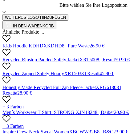
Bitte wählen Sie Ihre Logoposition
WEITERES LOGO HINZUFÜGEN
IN DEN WARENKORB
Ähnliche Produkte ...
Kids Hoodie KDHD
X
KDHD
8 |
Pure Waste
26.90
€
Recycled Ripstop Padded Safety Jacket
X
RT500
8 |
Result
59.90
€
Recycled Zipped Safety Hoody
X
RT503
8 |
Result
45.90
€
Honestly Made Recycled Full Zip Fleece Jacket
X
RG6180
8 |
Regatta
28.90
€
+ 3 Farben
Men´s Workwear T-Shirt -STRONG-
X
JN1824
8 |
Daiber
20.90
€
+ 3 Farben
Inspire Crew Neck Sweat Women
X
BCWW32B
8 |
B&C
23.90
€