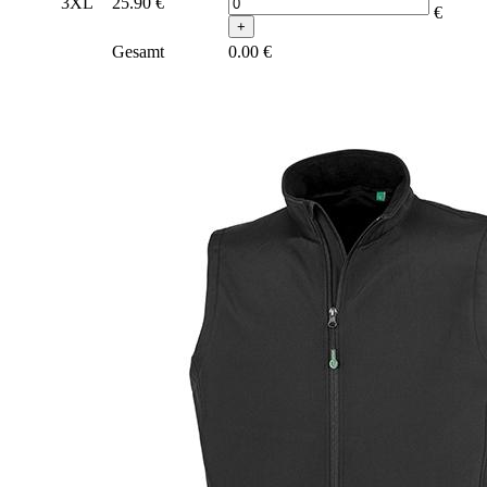
3XL
25.90
€
€
+
Gesamt
0.00
€