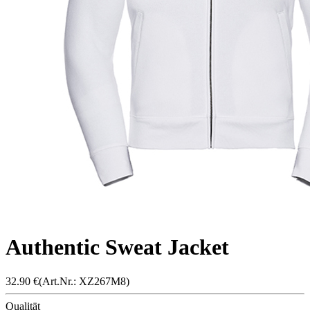
Authentic Sweat Jacket
32.90
€
(Art.Nr.: X
Z267M
8)
Qualität