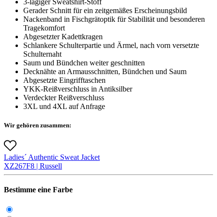
3-lagiger Sweatshirt-Stoff
Gerader Schnitt für ein zeitgemäßes Erscheinungsbild
Nackenband in Fischgrätoptik für Stabilität und besonderen
Tragekomfort
Abgesetzter Kadettkragen
Schlankere Schulterpartie und Ärmel, nach vorn versetzte
Schulternaht
Saum und Bündchen weiter geschnitten
Decknähte an Armausschnitten, Bündchen und Saum
Abgesetzte Eingrifftaschen
YKK-Reißverschluss in Antiksilber
Verdeckter Reißverschluss
3XL und 4XL auf Anfrage
Wir gehören zusammen:
Ladies´ Authentic Sweat Jacket
X
Z267F
8 |
Russell
Bestimme eine Farbe