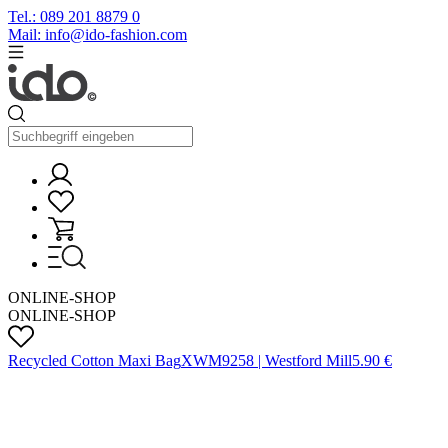
Tel.: 089 201 8879 0
Mail: info@ido-fashion.com
ONLINE-SHOP
ONLINE-SHOP
Recycled Cotton Maxi Bag
X
WM925
8 |
Westford Mill
5.90
€