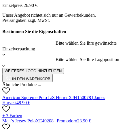
Einzelpreis
26.90
€
Unser Angebot richtet sich nur an Gewerbekunden.
Preisangaben zzgl. MwSt.
Bestimmen Sie die Eigenschaften
Bitte wählen Sie Ihre gewünschte
Einzelverpackung
Bitte wählen Sie Ihre Logoposition
WEITERES LOGO HINZUFÜGEN
IN DEN WARENKORB
Ähnliche Produkte ...
American Supreme Polo L/S Herren
X
JH15007
8 |
James
Harvest
48.90
€
+ 3 Farben
Men`s Jersey Polo
X
E4020
8 |
Promodoro
23.90
€