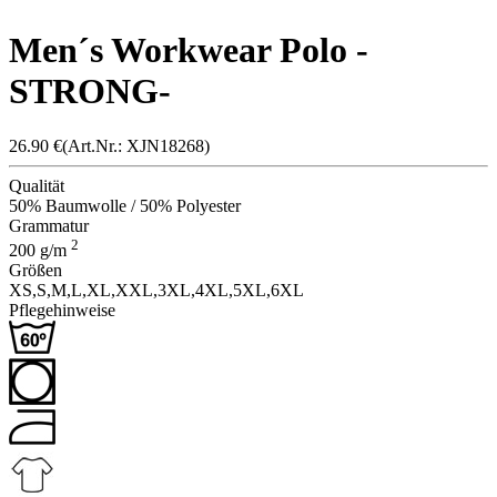
Men´s Workwear Polo -
STRONG-
26.90
€
(Art.Nr.: X
JN1826
8)
Qualität
50% Baumwolle / 50% Polyester
Grammatur
2
200
g/m
Größen
XS,
S,
M,
L,
XL,
XXL,
3XL,
4XL,
5XL,
6XL
Pflegehinweise