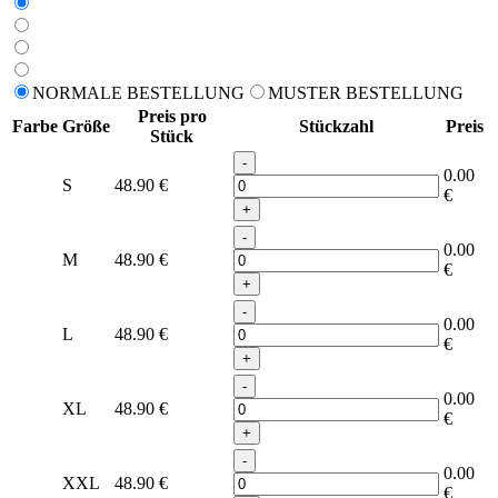
NORMALE BESTELLUNG
MUSTER BESTELLUNG
Preis pro
Farbe
Größe
Stückzahl
Preis
Stück
-
0.00
S
48.90
€
€
+
-
0.00
M
48.90
€
€
+
-
0.00
L
48.90
€
€
+
-
0.00
XL
48.90
€
€
+
-
0.00
XXL
48.90
€
€