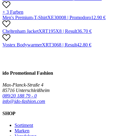
+ 3 Farben
Men's Premium-T-Shirt
X
E3000
8 |
Promodoro
12.90
€
Cheltenham Jacket
X
RT195X
8 |
Result
36.70
€
Vostex Bodywarmer
X
RT306
8 |
Result
42.80
€
ido Promotional Fashion
Max-Planck-Straße 4
85716 Unterschleißheim
089/20 188 79 - 0
info@ido-fashion.com
SHOP
Sortiment
Marken