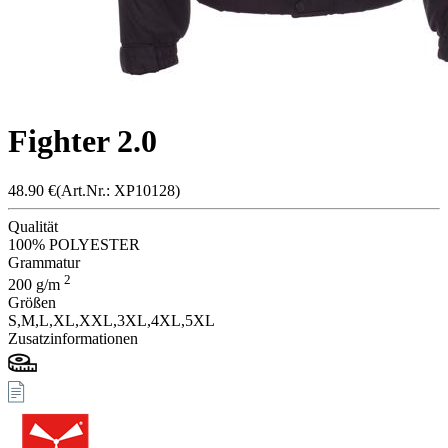
Fighter 2.0
48.90
€
(Art.Nr.: X
P1012
8)
Qualität
100% POLYESTER
Grammatur
2
200
g/m
Größen
S,
M,
L,
XL,
XXL,
3XL,
4XL,
5XL
Zusatzinformationen