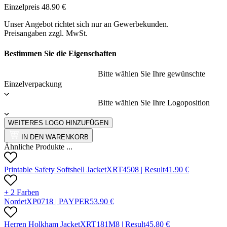
Einzelpreis
48.90
€
Unser Angebot richtet sich nur an Gewerbekunden.
Preisangaben zzgl. MwSt.
Bestimmen Sie die Eigenschaften
Bitte wählen Sie Ihre gewünschte
Einzelverpackung
Bitte wählen Sie Ihre Logoposition
WEITERES LOGO HINZUFÜGEN
IN DEN WARENKORB
Ähnliche Produkte ...
Printable Safety Softshell Jacket
X
RT450
8 |
Result
41.90
€
+ 2 Farben
Nordet
X
P071
8 |
PAYPER
53.90
€
Herren Holkham Jacket
X
RT181M
8 |
Result
45.80
€