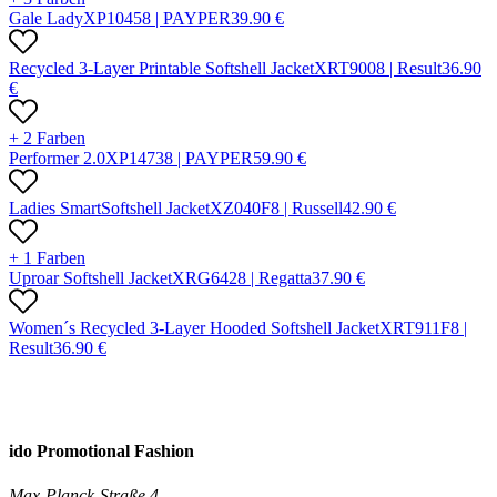
Gale Lady
X
P1045
8 |
PAYPER
39.90
€
Recycled 3-Layer Printable Softshell Jacket
X
RT900
8 |
Result
36.90
€
+ 2 Farben
Performer 2.0
X
P1473
8 |
PAYPER
59.90
€
Ladies SmartSoftshell Jacket
X
Z040F
8 |
Russell
42.90
€
+ 1 Farben
Uproar Softshell Jacket
X
RG642
8 |
Regatta
37.90
€
Women´s Recycled 3-Layer Hooded Softshell Jacket
X
RT911F
8 |
Result
36.90
€
ido Promotional Fashion
Max-Planck-Straße 4