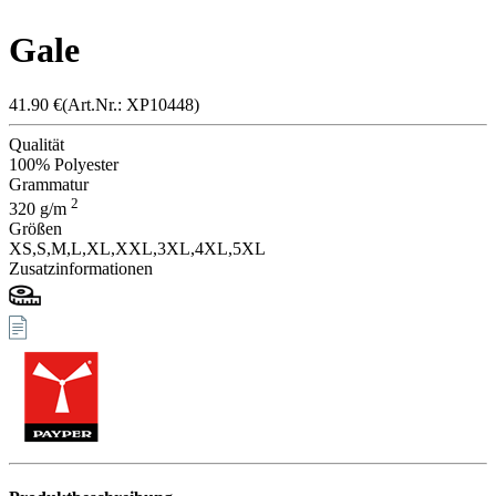
Gale
41.90
€
(Art.Nr.: X
P1044
8)
Qualität
100% Polyester
Grammatur
2
320
g/m
Größen
XS,
S,
M,
L,
XL,
XXL,
3XL,
4XL,
5XL
Zusatzinformationen