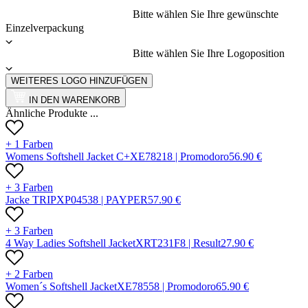
Bitte wählen Sie Ihre gewünschte
Einzelverpackung
Bitte wählen Sie Ihre Logoposition
WEITERES LOGO HINZUFÜGEN
IN DEN WARENKORB
Ähnliche Produkte ...
+ 1 Farben
Womens Softshell Jacket C+
X
E7821
8 |
Promodoro
56.90
€
+ 3 Farben
Jacke TRIP
X
P0453
8 |
PAYPER
57.90
€
+ 3 Farben
4 Way Ladies Softshell Jacket
X
RT231F
8 |
Result
27.90
€
+ 2 Farben
Women´s Softshell Jacket
X
E7855
8 |
Promodoro
65.90
€