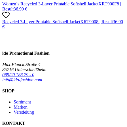
Women´s Recycled 3-Layer Printable Softshell Jacket
X
RT900F
8 |
Result
36.90
€
Recycled 3-Layer Printable Softshell Jacket
X
RT900
8 |
Result
36.90
€
ido Promotional Fashion
Max-Planck-Straße 4
85716 Unterschleißheim
089/20 188 79 - 0
info@ido-fashion.com
SHOP
Sortiment
Marken
Veredelung
KONTAKT