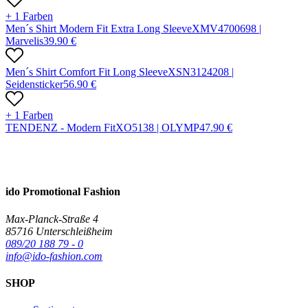
+ 1 Farben
Men´s Shirt Modern Fit Extra Long Sleeve
X
MV470069
8 |
Marvelis
39.90
€
Men´s Shirt Comfort Fit Long Sleeve
X
SN312420
8 |
Seidensticker
56.90
€
+ 1 Farben
TENDENZ - Modern Fit
X
O513
8 |
OLYMP
47.90
€
ido Promotional Fashion
Max-Planck-Straße 4
85716 Unterschleißheim
089/20 188 79 - 0
info@ido-fashion.com
SHOP