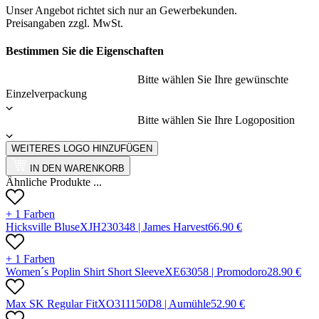
Unser Angebot richtet sich nur an Gewerbekunden.
Preisangaben zzgl. MwSt.
Bestimmen Sie die Eigenschaften
Bitte wählen Sie Ihre gewünschte
Einzelverpackung
Bitte wählen Sie Ihre Logoposition
WEITERES LOGO HINZUFÜGEN
IN DEN WARENKORB
Ähnliche Produkte ...
+ 1 Farben
Hicksville Bluse
X
JH23034
8 |
James Harvest
66.90
€
+ 1 Farben
Women´s Poplin Shirt Short Sleeve
X
E6305
8 |
Promodoro
28.90
€
Max SK Regular Fit
X
O311150D
8 |
Aumühle
52.90
€