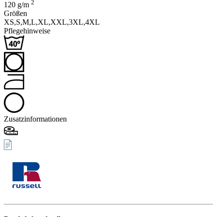
2
120
g/m
Größen
XS,
S,
M,
L,
XL,
XXL,
3XL,
4XL
Pflegehinweise
Zusatzinformationen