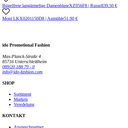
Bügelfreie langärmelige Damenbluse
X
Z956F
8 |
Russell
39.50
€
Moni LK
X
0201150D
8 |
Aumühle
51.90
€
ido Promotional Fashion
Max-Planck-Straße 4
85716 Unterschleißheim
089/20 188 79 - 0
info@ido-fashion.com
SHOP
Sortiment
Marken
Veredelung
KONTAKT
Ansprechpartner