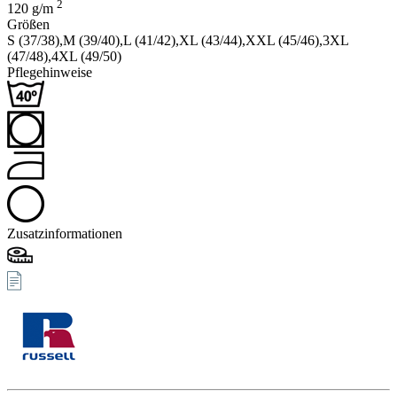
2
120
g/m
Größen
S (37/38),
M (39/40),
L (41/42),
XL (43/44),
XXL (45/46),
3XL
(47/48),
4XL (49/50)
Pflegehinweise
Zusatzinformationen