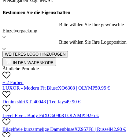
Preisangaben zzgl. MwSt.
Bestimmen Sie die Eigenschaften
Bitte wählen Sie Ihre gewünschte
Einzelverpackung
Bitte wählen Sie Ihre Logoposition
WEITERES LOGO HINZUFÜGEN
IN DEN WARENKORB
Ähnliche Produkte ...
+ 2 Farben
LUXOR - Modern Fit Bluse
X
O630
8 |
OLYMP
59.95
€
Denim shirt
X
TJ4004
8 |
Tee Jays
49.90
€
Level Five - Body Fit
X
O6090
8 |
OLYMP
59.95
€
Bügelfreie kurzärmelige Damenbluse
X
Z957F
8 |
Russell
42.90
€