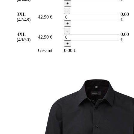
+
-
3XL
0.00
42.90
€
(47/48)
€
+
-
4XL
0.00
42.90
€
(49/50)
€
+
Gesamt
0.00
€