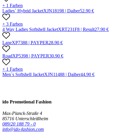
+ 1 Farben
Ladies´ Hybrid Jacket
X
JN1819
8 |
Daiber
52.90
€
+ 3 Farben
4 Way Ladies Softshell Jacket
X
RT231F
8 |
Result
27.90
€
Lane
X
P738
8 |
PAYPER
28.90
€
Road
X
P539
8 |
PAYPER
30.90
€
+ 1 Farben
Men´s Softshell Jacket
X
JN1148
8 |
Daiber
44.90
€
ido Promotional Fashion
Max-Planck-Straße 4
85716 Unterschleißheim
089/20 188 79 - 0
info@ido-fashion.com