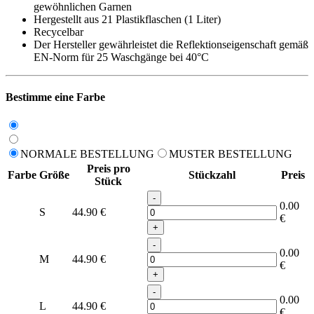
gewöhnlichen Garnen
Hergestellt aus 21 Plastikflaschen (1 Liter)
Recycelbar
Der Hersteller gewährleistet die Reflektionseigenschaft gemäß
EN-Norm für 25 Waschgänge bei 40°C
Bestimme eine Farbe
NORMALE BESTELLUNG
MUSTER BESTELLUNG
Preis pro
Farbe
Größe
Stückzahl
Preis
Stück
-
0.00
S
44.90
€
€
+
-
0.00
M
44.90
€
€
+
-
0.00
L
44.90
€
€