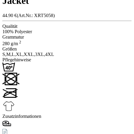
Jacket
44.90
€
(Art.Nr.: X
RT505
8)
Qualität
100% Polyester
Grammatur
2
280
g/m
Größen
S,
M,
L,
XL,
XXL,
3XL,
4XL
Pflegehinweise
Zusatzinformationen