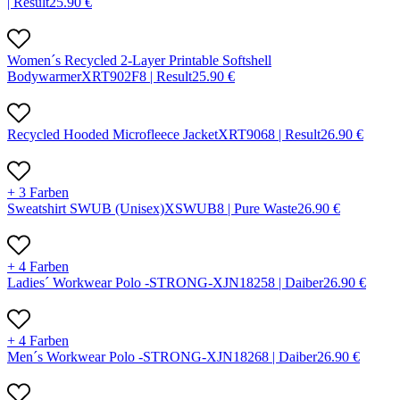
|
Result
25.90
€
Women´s Recycled 2-Layer Printable Softshell
Bodywarmer
X
RT902F
8 |
Result
25.90
€
Recycled Hooded Microfleece Jacket
X
RT906
8 |
Result
26.90
€
+ 3 Farben
Sweatshirt SWUB (Unisex)
X
SWUB
8 |
Pure Waste
26.90
€
+ 4 Farben
Ladies´ Workwear Polo -STRONG-
X
JN1825
8 |
Daiber
26.90
€
+ 4 Farben
Men´s Workwear Polo -STRONG-
X
JN1826
8 |
Daiber
26.90
€