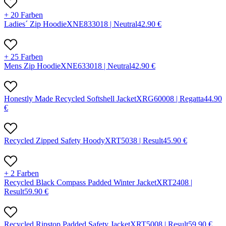
+ 20 Farben
Ladies´ Zip Hoodie
X
NE83301
8 |
Neutral
42.90
€
+ 25 Farben
Mens Zip Hoodie
X
NE63301
8 |
Neutral
42.90
€
Honestly Made Recycled Softshell Jacket
X
RG6000
8 |
Regatta
44.90
€
Recycled Zipped Safety Hoody
X
RT503
8 |
Result
45.90
€
+ 2 Farben
Recycled Black Compass Padded Winter Jacket
X
RT240
8 |
Result
59.90
€
Recycled Ripstop Padded Safety Jacket
X
RT500
8 |
Result
59.90
€