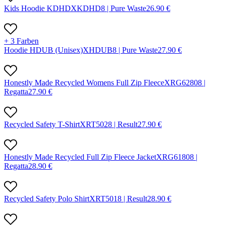
Kids Hoodie KDHD
X
KDHD
8 |
Pure Waste
26.90
€
+ 3 Farben
Hoodie HDUB (Unisex)
X
HDUB
8 |
Pure Waste
27.90
€
Honestly Made Recycled Womens Full Zip Fleece
X
RG6280
8 |
Regatta
27.90
€
Recycled Safety T-Shirt
X
RT502
8 |
Result
27.90
€
Honestly Made Recycled Full Zip Fleece Jacket
X
RG6180
8 |
Regatta
28.90
€
Recycled Safety Polo Shirt
X
RT501
8 |
Result
28.90
€