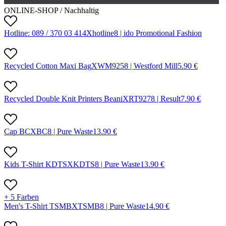
ONLINE-SHOP / Nachhaltig
Hotline: 089 / 370 03 414
X
hotline
8 |
ido Promotional Fashion
Recycled Cotton Maxi Bag
X
WM925
8 |
Westford Mill
5.90
€
Recycled Double Knit Printers Beani
X
RT927
8 |
Result
7.90
€
Cap BC
X
BC
8 |
Pure Waste
13.90
€
Kids T-Shirt KDTS
X
KDTS
8 |
Pure Waste
13.90
€
+ 5 Farben
Men's T-Shirt TSMB
X
TSMB
8 |
Pure Waste
14.90
€