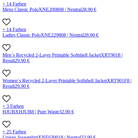
+ 14 Farben
Mens Classic Polo
X
NE20080
8 |
Neutral
28.90
€
+ 14 Farben
Ladies Classic Polo
X
NE22980
8 |
Neutral
28.90
€
Men´s Recycled 2-Layer Printable Softshell Jacket
X
RT901
8 |
Result
29.90
€
Women´s Recycled 2-Layer Printable Softshell Jacket
X
RT901F
8 |
Result
29.90
€
+ 3 Farben
HJUB
X
HJUB
8 |
Pure Waste
32.90
€
+ 25 Farben
Unisex Sweatshirt
X
NE63001
8 |
Neutral
33.90
€