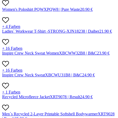
Women's Poloshirt PQW
X
PQW
8 |
Pure Waste
20.90
€
+ 4 Farben
Ladies´ Workwear T-Shirt -STRONG-
X
JN1823
8 |
Daiber
21.90
€
+ 16 Farben
Inspire Crew Neck Sweat Women
X
BCWW32B
8 |
B&C
23.90
€
+ 16 Farben
Inspire Crew Neck Sweat
X
BCWU31B
8 |
B&C
24.90
€
+ 1 Farben
Recycled Microfleece Jacket
X
RT907
8 |
Result
24.90
€
Men´s Recycled 2-Layer Printable Softshell Bodywarmer
X
RT902
8