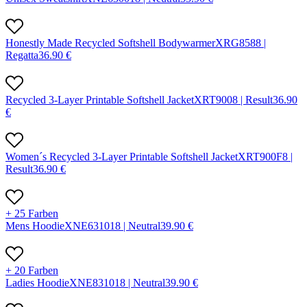
Honestly Made Recycled Softshell Bodywarmer
X
RG858
8 |
Regatta
36.90
€
Recycled 3-Layer Printable Softshell Jacket
X
RT900
8 |
Result
36.90
€
Women´s Recycled 3-Layer Printable Softshell Jacket
X
RT900F
8 |
Result
36.90
€
+ 25 Farben
Mens Hoodie
X
NE63101
8 |
Neutral
39.90
€
+ 20 Farben
Ladies Hoodie
X
NE83101
8 |
Neutral
39.90
€