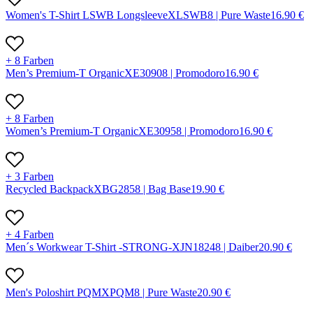
Women's T-Shirt LSWB Longsleeve
X
LSWB
8 |
Pure Waste
16.90
€
+ 8 Farben
Men’s Premium-T Organic
X
E3090
8 |
Promodoro
16.90
€
+ 8 Farben
Women’s Premium-T Organic
X
E3095
8 |
Promodoro
16.90
€
+ 3 Farben
Recycled Backpack
X
BG285
8 |
Bag Base
19.90
€
+ 4 Farben
Men´s Workwear T-Shirt -STRONG-
X
JN1824
8 |
Daiber
20.90
€
Men's Poloshirt PQM
X
PQM
8 |
Pure Waste
20.90
€