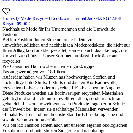
Honestly Made Recycled Ecodown Thermal Jacket
X
RG4230
8 |
Regatta
69.90
€
Nachhaltige Mode für Ihr Unternehmen und die Umwelt ido
Fashion
Bei ido Fashion finden Sie eine breite Palette von
umweltfreundlichen und nachhaltigen Modeprodukten, die nicht nur
Ihren Alltag komfortabler gestaltet, sondern auch dazu beiträgt, die
Umwelt zu schützen. Unser Sortiment umfasst Rucksäcke aus
recycelter
Pre-Consumer-Baumwolle mit einem großzügigen
Fassungsvermögen von 18 Litern.
Außerdem haben wir Mützen aus hochwertigen Stoffen und
nachhaltige Polo-Shirts, T-Shirts und Jacken Bio-Baumwolle,
recyceltem Polyester oder recycelten PET-Flaschen im Angebot.
Diese Produkte werden aus hochwertigen recycelten Materialien
gefertigt und sind nicht nur umweltfreundlich, sondern auch fair
gehandelt. Unsere umweltbewussten Produkte tragen zum Schutz
der Umwelt bei, indem sie nachhaltige Materialien verwenden,
oftmalsPFC-frei sind und höchste Standards für ökologische und
soziale Verantwortung erfüllen.
Wir bei ido Fashion achten auch auf unseren eigenen ökologischen
Fußabdruck und unterstützen Sie gerne mit nachhaltiger