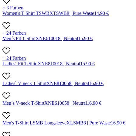
+ 3 Farben
Women's T-Shirt TSWB
X
TSWB
8 |
Pure Waste
14.90
€
+ 24 Farben
Men´s Fit T-Shirt
X
NE61001
8 |
Neutral
15.90
€
+ 24 Farben
Ladies´ Fit T-Shirt
X
NE81001
8 |
Neutral
15.90
€
Ladies` V-neck T-Shirt
X
NE81005
8 |
Neutral
16.90
€
Men`s V-neck T-Shirt
X
NE61005
8 |
Neutral
16.90
€
Men's T-Shirt LSMB Longsleeve
X
LSMB
8 |
Pure Waste
16.90
€